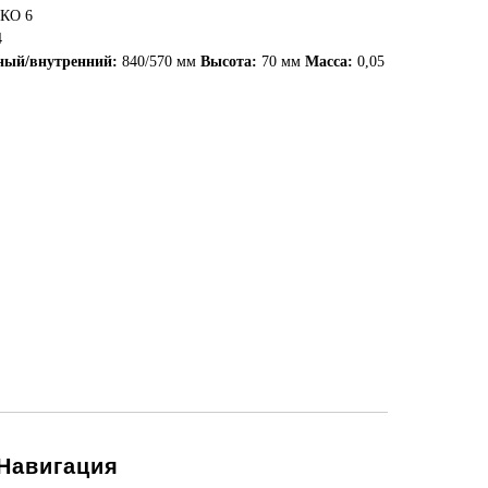
 КО 6
4
ный/внутренний:
840/570 мм
Высота:
70 мм
Масса:
0,05
Навигация