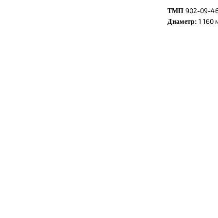
902-09-4
ТМП
1 160
Диаметр: